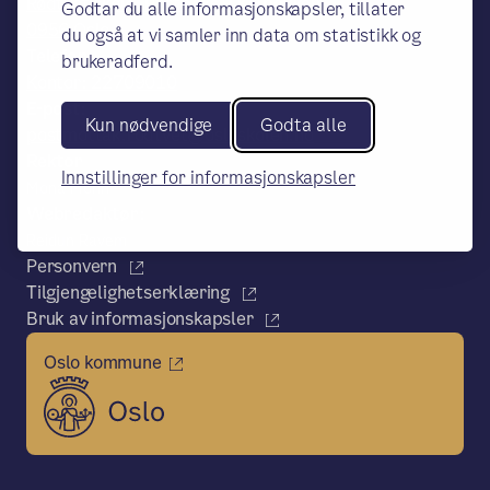
Rødtvet skole, Postboks 9 Kalbakken ,
Godtar du alle informasjonskapsler, tillater
0956 Oslo
du også at vi samler inn data om statistikk og
Telefon:
brukeradferd.
Kontor: 22709010
E-post:
Kun nødvendige
Godta alle
postmottak.rodtvet@osloskolen.no
Rektor
Innstillinger for informasjonskapsler
Mona Mohn
Webredaktør:
Reidun Ravem
Personvern
Tilgjengelighetserklæring
Bruk av informasjonskapsler
Oslo kommune