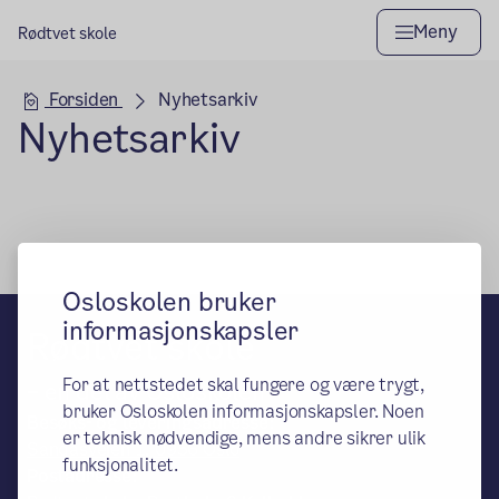
Meny
Rødtvet skole
Hovedseksjon
Forsiden
Nyhetsarkiv
Nyhetsarkiv
Osloskolen bruker
informasjonskapsler
Rødtvet skole
For at nettstedet skal fungere og være trygt,
– en del av Osloskolen
bruker Osloskolen informasjonskapsler. Noen
Besøks- og leveringsadresse:
er teknisk nødvendige, mens andre sikrer ulik
Sandåsveien 1, 0956 Oslo
funksjonalitet.
Postadresse: