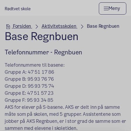
Meny
Rødtvet skole
Hovedseksjon
Forsiden
Aktivitetsskolen
Base Regnbuen
Base Regnbuen
Telefonnummer - Regnbuen
Telefonnummere til basene:
Gruppe A: 47 51 17 86
Gruppe B: 95 93 76 76
Gruppe D: 95 93 75 74
Gruppe E: 47 51 57 23
Gruppe F: 95 93 34 85
AKS for elever på S-basene. AKS er delt inn på samme
måte som på skolen, med 5 grupper. Assistentene som
jobber på AKS Regnbuen, er i stor grad de samme som er
sammen med elevene i skoletiden.