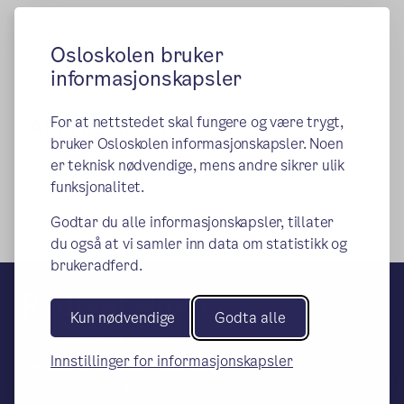
Osloskolen bruker
Publisert:
05.04.2016
Endret:
24.02.2026
informasjonskapsler
For at nettstedet skal fungere og være trygt,
Aktivitetsplaner
bruker Osloskolen informasjonskapsler. Noen
er teknisk nødvendige, mens andre sikrer ulik
funksjonalitet.
Godtar du alle informasjonskapsler, tillater
du også at vi samler inn data om statistikk og
brukeradferd.
Rødtvet skole
Kun nødvendige
Godta alle
– en del av Osloskolen
Innstillinger for informasjonskapsler
Besøks- og leveringsadresse:
Sandåsveien 1, 0956 Oslo