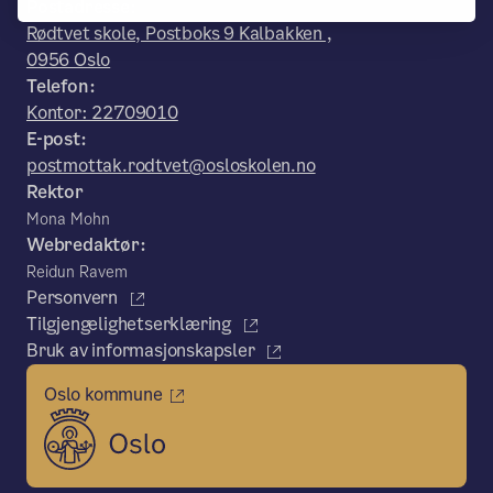
Postadresse:
Rødtvet skole, Postboks 9 Kalbakken ,
0956 Oslo
Telefon:
Kontor: 22709010
E-post:
postmottak.rodtvet@osloskolen.no
Rektor
Mona Mohn
Webredaktør:
Reidun Ravem
Personvern
Tilgjengelighetserklæring
Bruk av informasjonskapsler
Oslo kommune