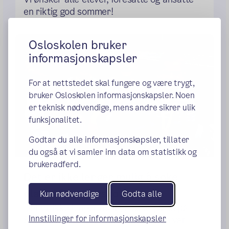
en riktig god sommer!
Osloskolen bruker
informasjonskapsler
For at nettstedet skal fungere og være trygt,
bruker Osloskolen informasjonskapsler. Noen
er teknisk nødvendige, mens andre sikrer ulik
funksjonalitet.
Godtar du alle informasjonskapsler, tillater
du også at vi samler inn data om statistikk og
brukeradferd.
Det er ikke lenger mulig å søke
plass i Sommerskolen
Kun nødvendige
Godta alle
Det er ikke lenger mulig å søke plass på
Innstillinger for informasjonskapsler
Sommerskolen Oslo i 2026. Fristen var