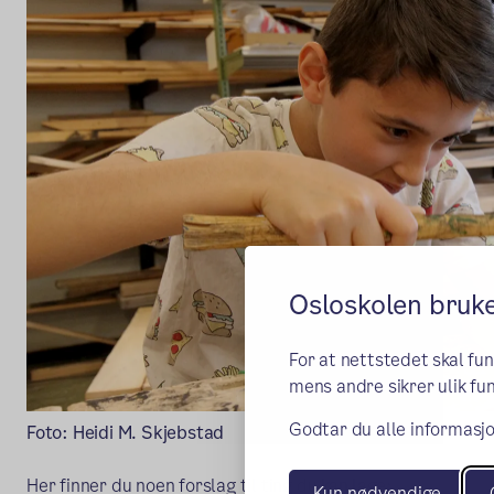
Osloskolen bruk
For at nettstedet skal fu
mens andre sikrer ulik fun
Godtar du alle informasjo
Foto: Heidi M. Skjebstad
Her finner du noen forslag til ting du kan lage:
Kun nødvendige