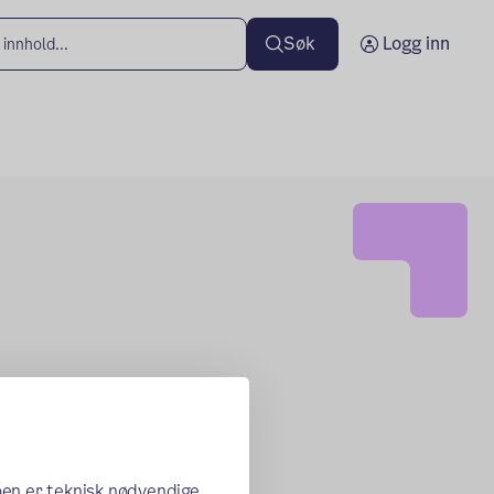
Søk
Logg inn
oen er teknisk nødvendige,