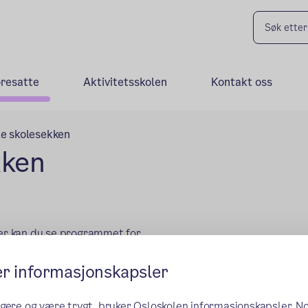
oresatte
Aktivitetsskolen
Kontakt oss
le skolesekken
kken
her kan du se programmet for
er informasjonskapsler
ngere og være trygt, bruker Osloskolen informasjonskapsler. N