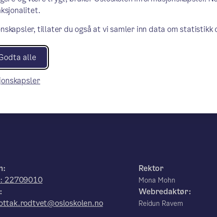
ksjonalitet.
nskapsler, tillater du også at vi samler inn data om statistikk
Godta alle
sjonskapsler
n:
Rektor
r: 22709010
Mona Mohn
:
Webredaktør:
ttak.rodtvet@osloskolen.no
Reidun Ravem