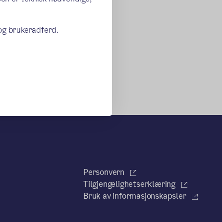
 og brukeradferd.
Personvern
Tilgjengelighetserklæring
Bruk av informasjonskapsler