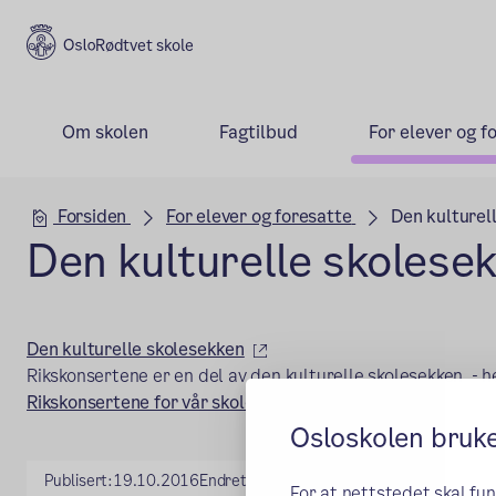
Rødtvet skole
Om skolen
Fagtilbud
For elever og f
Hovedseksjon
Forsiden
For elever og foresatte
Den kulturel
Den kulturelle skolese
(ekstern lenke)
Den kulturelle skolesekken
Rikskonsertene er en del av den kulturelle skolesekken - 
(ekstern lenke)
Rikskonsertene for vår skole 2016-2017
Osloskolen bruk
Publisert:
19.10.2016
Endret:
29.11.2016
For at nettstedet skal fu