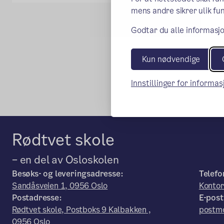
mens andre sikrer ulik fun
Godtar du alle informasjo
Kun nødvendige
Innstillinger for informa
Rødtvet skole
– en del av Osloskolen
Besøks- og leveringsadresse:
Telefo
Sandåsveien 1, 0956 Oslo
Konto
Postadresse:
E-post
Rødtvet skole, Postboks 9 Kalbakken ,
postmo
0956 Oslo