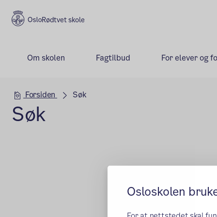
Rødtvet skole
Om skolen
Fagtilbud
For elever og f
Hovedseksjon
Forsiden
Søk
Søk
Osloskolen bruk
For at nettstedet skal fu