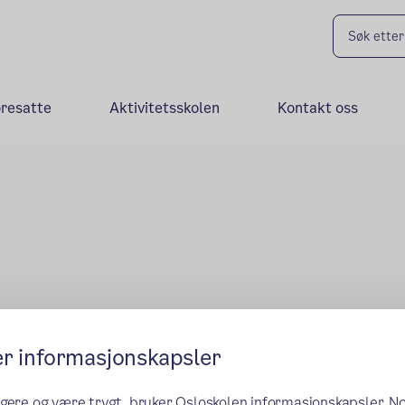
oresatte
Aktivitetsskolen
Kontakt oss
er informasjonskapsler
ngere og være trygt, bruker Osloskolen informasjonskapsler. N