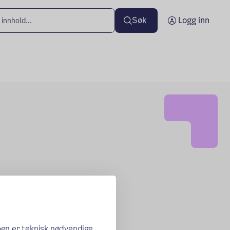
Søk
Logg inn
oen er teknisk nødvendige,