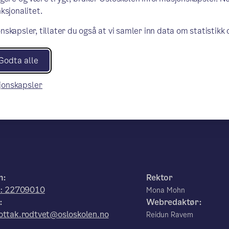
ksjonalitet.
nskapsler, tillater du også at vi samler inn data om statistikk
Godta alle
sjonskapsler
n:
Rektor
r: 22709010
Mona Mohn
:
Webredaktør:
ttak.rodtvet@osloskolen.no
Reidun Ravem