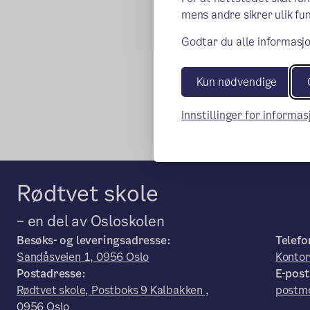
mens andre sikrer ulik fun
Godtar du alle informasjo
Kun nødvendige
Innstillinger for informa
Rødtvet skole
– en del av Osloskolen
Besøks- og leveringsadresse:
Telefo
Sandåsveien 1, 0956 Oslo
Konto
Postadresse:
E-post
Rødtvet skole, Postboks 9 Kalbakken ,
postmo
0956 Oslo