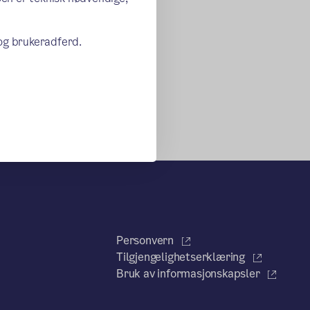
 og brukeradferd.
Personvern
Tilgjengelighetserklæring
Bruk av informasjonskapsler